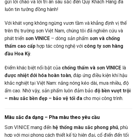
gửi lời chào và lời tri ân sâu sắc đến Quý Khách Hàng đã
luôn tin tưởng đồng hành!
Với khát vọng không ngừng vươn tầm và khẳng định vị thế
trên thị trường sơn Việt Nam, chúng tôi đã nghiên cứu và
phát triển
sơn VINICE
– dòng sản phẩm
sơn và chống
thấm cao cấp
hợp tác công nghệ với
công ty sơn hàng
đầu Hoa Kỳ
.
Điểm khác biệt nổi bật của
chống thấm và sơn VINICE
là
được nhiệt đới hóa hoàn toàn
, đáp ứng điều kiện khí hậu
khắc nghiệt tại Việt Nam: nắng nóng kéo dài, mưa nhiều, độ
ẩm cao. Nhờ vậy, sản phẩm luôn đảm bảo
độ bền vượt trội
– màu sắc bền đẹp – bảo vệ tối đa
cho mọi công trình.
Màu sắc đa dạng – Pha màu theo yêu cầu
Sơn VINICE mang đến
hệ thống màu sắc phong phú
, phù
hợp với mọi phong cách thiết kế từ hiện đại, cổ điển đến tối