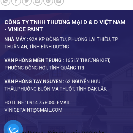
CÔNG TY TNHH THƯƠNG MẠI D & D VIỆT NAM
- VINICE PAINT
NHÀ MÁY :
92A KP ĐÔNG TƯ, PHƯỜNG LÁI THIÊU, T.P
THUẬN AN, TỈNH BÌNH DƯƠNG
VĂN PHÒNG MIỀN TRUNG :
165 LÝ THƯỜNG KIỆT,
PHƯỜNG ĐỒNG HỚI, TỈNH QUẢNG TRỊ
VĂN PHÒNG TÂY NGUYÊN :
62 NGUYỄN HỮU
THẤU,P.HƯỜNG BUÔN MA THUỘT, TỈNH ĐĂK LĂK
HOTLINE : 0914.75.8080 EMAIL:
VINICEPAINT@GMAIL.COM
Sơn Vinice - Sắc màu của tương lai