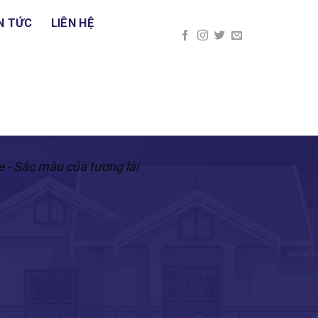
N TỨC
LIÊN HỆ
e - Sắc màu của tương lai