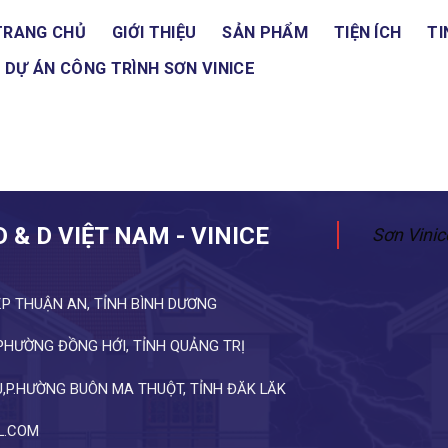
TRANG CHỦ
GIỚI THIỆU
SẢN PHẨM
TIỆN ÍCH
TI
DỰ ÁN CÔNG TRÌNH SƠN VINICE
& D VIỆT NAM - VINICE
Sơn Vinic
T.P THUẬN AN, TỈNH BÌNH DƯƠNG
 PHƯỜNG ĐỒNG HỚI, TỈNH QUẢNG TRỊ
,P.HƯỜNG BUÔN MA THUỘT, TỈNH ĐĂK LĂK
IL.COM