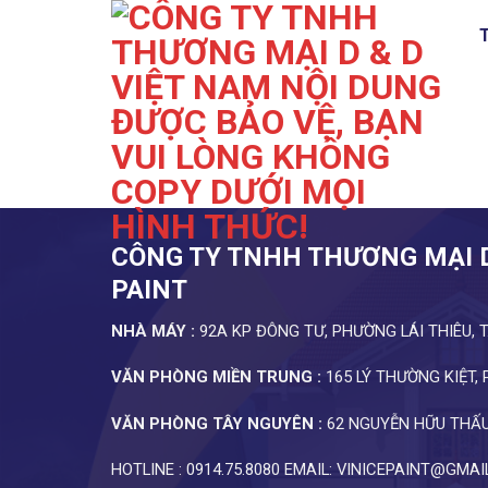
Skip
to
content
CÔNG TY TNHH THƯƠNG MẠI D 
PAINT
NHÀ MÁY :
92A KP ĐÔNG TƯ, PHƯỜNG LÁI THIÊU, 
VĂN PHÒNG MIỀN TRUNG :
165 LÝ THƯỜNG KIỆT,
VĂN PHÒNG TÂY NGUYÊN :
62 NGUYỄN HỮU THẤU
HOTLINE : 0914.75.8080 EMAIL: VINICEPAINT@GMA