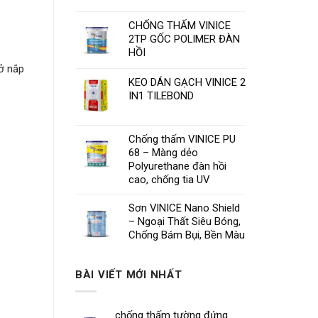
CHỐNG THẤM VINICE
2TP GỐC POLIMER ĐÀN
HỒI
mở nắp
KEO DÁN GẠCH VINICE 2
IN1 TILEBOND
Chống thấm VINICE PU
68 – Màng dẻo
Polyurethane đàn hồi
cao, chống tia UV
Sơn VINICE Nano Shield
– Ngoại Thất Siêu Bóng,
Chống Bám Bụi, Bền Màu
BÀI VIẾT MỚI NHẤT
chống thấm tường đứng