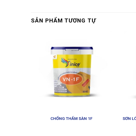
SẢN PHẨM TƯƠNG TỰ
 XI MĂNG
SƠN L
CHỐNG THẤM SÀN 1F