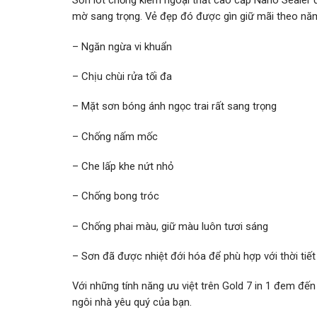
Sơn lót chống kiềm ngoại thất cao cấp Nano Sealer 
mờ sang trọng. Vẻ đẹp đó được gìn giữ mãi theo năm 
– Ngăn ngừa vi khuẩn
– Chịu chùi rửa tối đa
– Mặt sơn bóng ánh ngọc trai rất sang trọng
– Chống nấm mốc
– Che lấp khe nứt nhỏ
– Chống bong tróc
– Chống phai màu, giữ màu luôn tươi sáng
– Sơn đã được nhiệt đới hóa để phù hợp với thời tiế
Với những tính năng ưu việt trên Gold 7 in 1 đem đến 
ngôi nhà yêu quý của bạn.