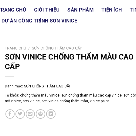
TRANG CHỦ
GIỚI THIỆU
SẢN PHẨM
TIỆN ÍCH
TI
DỰ ÁN CÔNG TRÌNH SƠN VINICE
TRANG CHỦ
/
SƠN CHỐNG THẤM CAO CẤP
SƠN VINICE CHỐNG THẤM MÀU CAO
CẤP
Danh mục:
SƠN CHỐNG THẤM CAO CẤP
Từ khóa:
chống thấm màu vinice
,
sơn chống thấm màu cao cấp vinice
,
sơn cô
mỹ vinice
,
sơn vinice
,
sơn vinice chống thấm màu
,
vinice paint