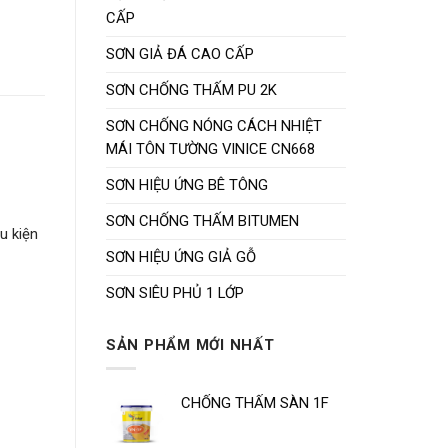
CẤP
SƠN GIẢ ĐÁ CAO CẤP
SƠN CHỐNG THẤM PU 2K
SƠN CHỐNG NÓNG CÁCH NHIỆT
MÁI TÔN TƯỜNG VINICE CN668
SƠN HIỆU ỨNG BÊ TÔNG
SƠN CHỐNG THẤM BITUMEN
u kiện
SƠN HIỆU ỨNG GIẢ GỖ
SƠN SIÊU PHỦ 1 LỚP
SẢN PHẨM MỚI NHẤT
CHỐNG THẤM SÀN 1F