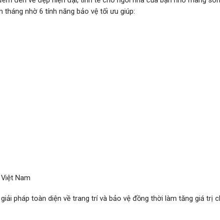
đem đến vẻ đẹp hiện đại, tinh tế cho ngôi nhà của bạn nhờ màng sơ
tháng nhờ 6 tính năng bảo vệ tối ưu giúp:
t Việt Nam
giải pháp toàn diện về trang trí và bảo vệ đồng thời làm tăng giá trị 