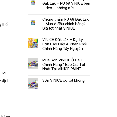
Đắk Lắk – PU 68 VINICE bền
– dẻo – chống nứt
Chống thấm PU 68 Đắk Lắk
– Mua ở đâu chính hãng?
g thể
Giá tốt nhất VINICE
VINICE Đắk Lắk – Đại Lý
Sơn Cao Cấp & Phân Phối
Chính Hãng Tây Nguyên
Mua Sơn VINICE Ở Đâu
Chính Hãng? Báo Giá Tốt
Nhất Tại VINICE PAINT
 môi
Sơn VINICE có tốt không
y định