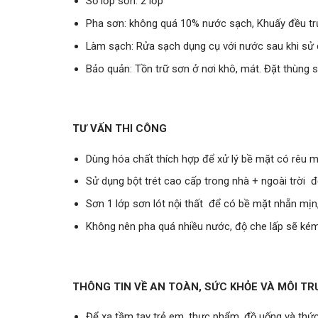
Số lớp sơn: 2 lớp
Pha sơn: không quá 10% nước sạch, Khuấy đều tr
Làm sạch: Rửa sạch dụng cụ với nước sau khi sử
Bảo quản: Tồn trữ sơn ở nơi khô, mát. Đặt thùng 
TƯ VẤN THI CÔNG
Dùng hóa chất thích hợp để xử lý bề mặt có rêu 
Sử dụng bột trét cao cấp trong nhà + ngoài trời
Sơn 1 lớp sơn lót nội thất để có bề mặt nhẵn mịn
Không nên pha quá nhiều nước, độ che lấp sẽ ké
THÔNG TIN VỀ AN TOÀN, SỨC KHỎE VÀ MÔI T
Để xa tầm tay trẻ em, thực phẩm, đồ uống và thứ