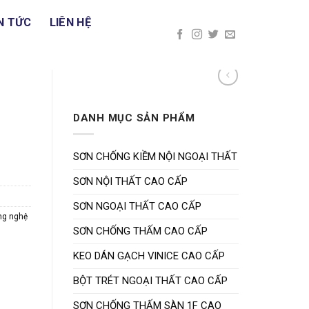
N TỨC
LIÊN HỆ
DANH MỤC SẢN PHẨM
SƠN CHỐNG KIỀM NỘI NGOẠI THẤT
SƠN NỘI THẤT CAO CẤP
SƠN NGOẠI THẤT CAO CẤP
ng nghệ
SƠN CHỐNG THẤM CAO CẤP
KEO DÁN GẠCH VINICE CAO CẤP
BỘT TRÉT NGOẠI THẤT CAO CẤP
SƠN CHỐNG THẤM SÀN 1F CAO