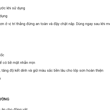
ước khi sử dụng
 dụng
sơn ở vị trí thẳng đứng an toàn và đậy chặt nắp. Dùng ngay sau khi 
mốc
 để có bề mặt nhẵn mịn
, tăng độ kết dính và giữ màu sắc bền lâu cho lớp sơn hoàn thiện
m
RƯỜNG
c ăn cho động vật