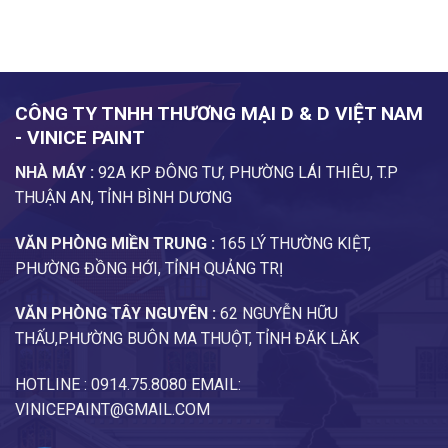
CÔNG TY TNHH THƯƠNG MẠI D & D VIỆT NAM
- VINICE PAINT
NHÀ MÁY :
92A KP ĐÔNG TƯ, PHƯỜNG LÁI THIÊU, T.P
THUẬN AN, TỈNH BÌNH DƯƠNG
VĂN PHÒNG MIỀN TRUNG :
165 LÝ THƯỜNG KIỆT,
PHƯỜNG ĐỒNG HỚI, TỈNH QUẢNG TRỊ
VĂN PHÒNG TÂY NGUYÊN :
62 NGUYỄN HỮU
THẤU,P.HƯỜNG BUÔN MA THUỘT, TỈNH ĐĂK LĂK
HOTLINE : 0914.75.8080 EMAIL:
VINICEPAINT@GMAIL.COM