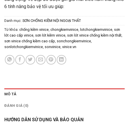
6 tính năng bảo vệ tối ưu giúp:
Danh mục:
SƠN CHỐNG KIỀM NỘI NGOẠI THẤT
Từ khóa:
chống kiềm vinice
,
chongkiemvinice
,
lotchongkiemvinice
,
sơn
lót cao cấp vinice
,
sơn lót kiềm vinice
,
sơn lót vinice chống kiềm nội thất
,
sơn vinice chống kiềm cao cấp
,
sonchongkiemvinice
,
sonlotchongkiemvinice
,
sonvinice
,
vinice.vn
MÔ TẢ
ĐÁNH GIÁ (0)
HƯỚNG DẪN SỬ DỤNG VÀ BẢO QUẢN