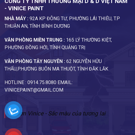
CÔNG TY TNHH THƯƠNG MẠI D & D VIỆT NAM
- VINICE PAINT
NHÀ MÁY :
92A KP ĐÔNG TƯ, PHƯỜNG LÁI THIÊU, T.P
THUẬN AN, TỈNH BÌNH DƯƠNG
VĂN PHÒNG MIỀN TRUNG :
165 LÝ THƯỜNG KIỆT,
PHƯỜNG ĐỒNG HỚI, TỈNH QUẢNG TRỊ
VĂN PHÒNG TÂY NGUYÊN :
62 NGUYỄN HỮU
THẤU,P.HƯỜNG BUÔN MA THUỘT, TỈNH ĐĂK LĂK
HOTLINE : 0914.75.8080 EMAIL:
VINICEPAINT@GMAIL.COM
Sơn Vinice - Sắc màu của tương lai