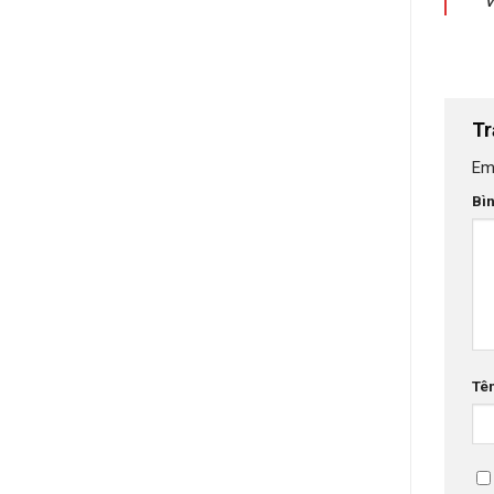
Tr
Em
Bì
Tê