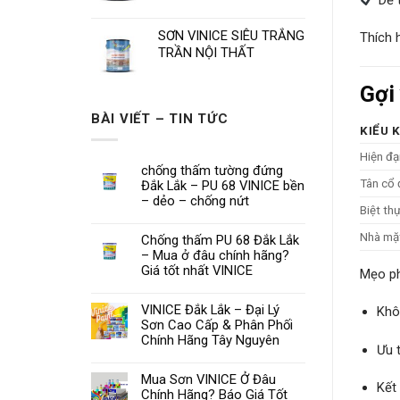
SƠN VINICE SIÊU TRẮNG
Thích 
TRẦN NỘI THẤT
Gợi
BÀI VIẾT – TIN TỨC
KIỂU 
Hiện đạ
chống thấm tường đứng
Tân cổ 
Đắk Lắk – PU 68 VINICE bền
– dẻo – chống nứt
Biệt th
Nhà mặt
Chống thấm PU 68 Đắk Lắk
– Mua ở đâu chính hãng?
Giá tốt nhất VINICE
Mẹo ph
VINICE Đắk Lắk – Đại Lý
Khô
Sơn Cao Cấp & Phân Phối
Chính Hãng Tây Nguyên
Ưu 
Mua Sơn VINICE Ở Đâu
Kết
Chính Hãng? Báo Giá Tốt