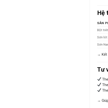
Hệ 
SẢN 
Bột tré
Sơn lót
Sơn Nan
→ Kết 
Tư 
The
The
The
→ Giú