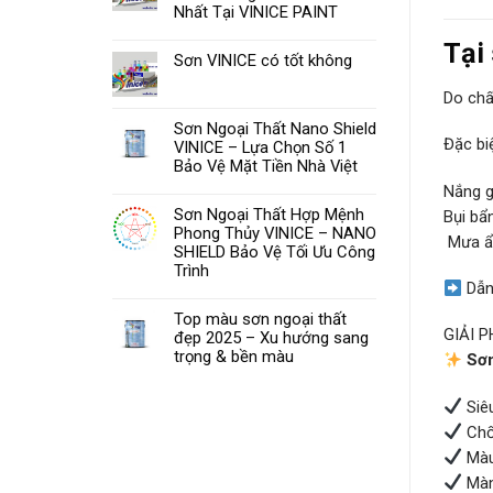
Nhất Tại VINICE PAINT
Tại
Sơn VINICE có tốt không
Do chấ
Sơn Ngoại Thất Nano Shield
Đặc bi
VINICE – Lựa Chọn Số 1
Bảo Vệ Mặt Tiền Nhà Việt
Nắng g
Sơn Ngoại Thất Hợp Mệnh
Bụi bẩ
Phong Thủy VINICE – NANO
️ Mưa 
SHIELD Bảo Vệ Tối Ưu Công
Trình
Dẫn
Top màu sơn ngoại thất
GIẢI 
đẹp 2025 – Xu hướng sang
trọng & bền màu
Sơn
Siê
Chốn
Màu
Màn