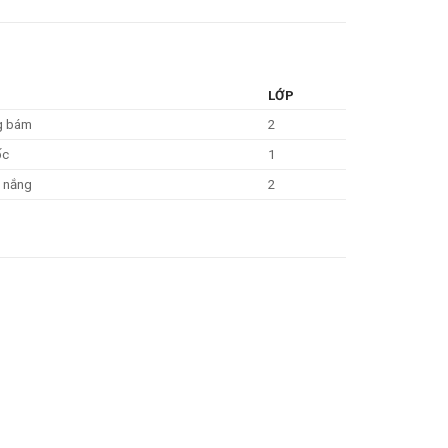
LỚP
g bám
2
ốc
1
 nắng
2