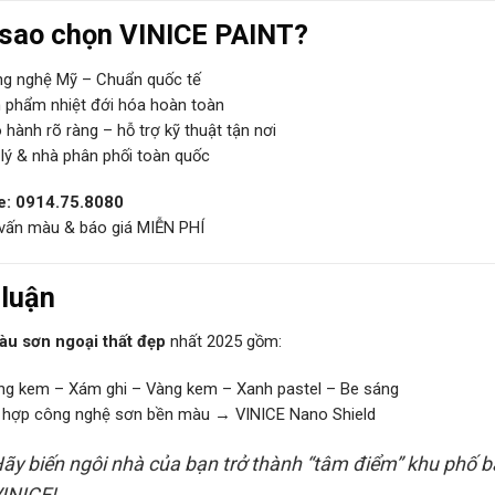
 sao chọn VINICE PAINT?
g nghệ Mỹ – Chuẩn quốc tế
 phẩm nhiệt đới hóa hoàn toàn
hành rõ ràng – hỗ trợ kỹ thuật tận nơi
lý & nhà phân phối toàn quốc
e: 0914.75.8080
vấn màu & báo giá MIỄN PHÍ
 luận
u sơn ngoại thất đẹp
nhất 2025 gồm:
ng kem – Xám ghi – Vàng kem – Xanh pastel – Be sáng
 hợp công nghệ sơn bền màu → VINICE Nano Shield
ãy biến ngôi nhà của bạn trở thành “tâm điểm” khu phố
INICE!