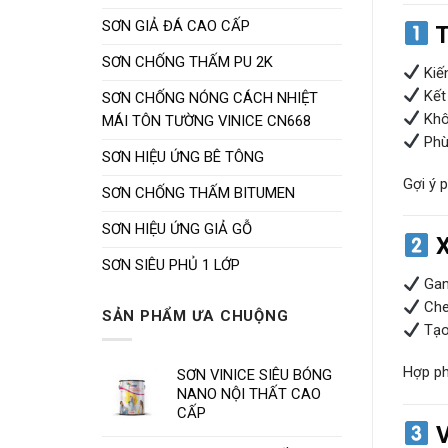
SƠN GIẢ ĐÁ CAO CẤP
T
SƠN CHỐNG THẤM PU 2K
Kiến
Kết 
SƠN CHỐNG NÓNG CÁCH NHIỆT
Khôn
MÁI TÔN TƯỜNG VINICE CN668
Phù 
SƠN HIỆU ỨNG BÊ TÔNG
Gợi ý 
SƠN CHỐNG THẤM BITUMEN
SƠN HIỆU ỨNG GIẢ GỖ
X
SƠN SIÊU PHỦ 1 LỚP
Gam
Che 
SẢN PHẨM ƯA CHUỘNG
Tạo
Hợp ph
SƠN VINICE SIÊU BÓNG
NANO NỘI THẤT CAO
CẤP
V