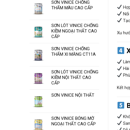
SƠN VINICE CHỐNG
Hợp
THẤM MÀU CAO CẤP
Nổi
Tạo
SƠN LÓT VINICE CHỐNG
KIỀM NGOẠI THẤT CAO
Xu hướ
CẤP
SƠN VINICE CHỐNG
X
THẤM XI MĂNG CT11A
Làm 
Hài 
SƠN LÓT VINICE CHỐNG
Phù 
KIỀM NỘI THẤT CAO
CẤP
Kết hợ
SƠN VINICE NỘI THẤT
B
Khô
SƠN VINICE BÓNG MỜ
Sang
NGOẠI THẤT CAO CẤP
Dễ 