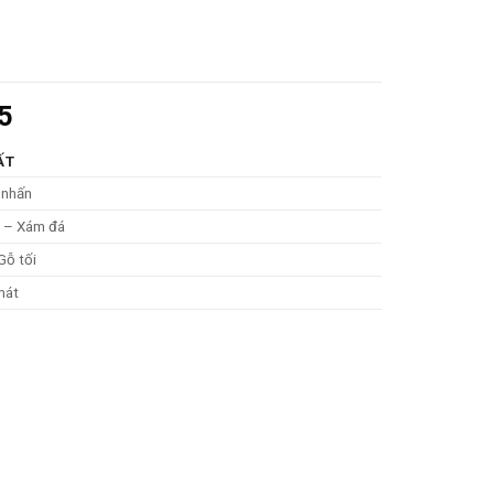
5
ẤT
 nhấn
 – Xám đá
Gỗ tối
mát