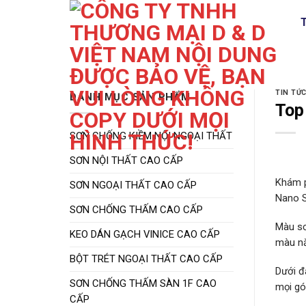
Skip
to
content
TIN TỨC
DANH MỤC SẢN PHẨM
Top
SƠN CHỐNG KIỀM NỘI NGOẠI THẤT
SƠN NỘI THẤT CAO CẤP
Khám 
SƠN NGOẠI THẤT CAO CẤP
Nano S
SƠN CHỐNG THẤM CAO CẤP
Màu sơ
KEO DÁN GẠCH VINICE CAO CẤP
màu n
BỘT TRÉT NGOẠI THẤT CAO CẤP
Dưới đ
SƠN CHỐNG THẤM SÀN 1F CAO
mọi gó
CẤP