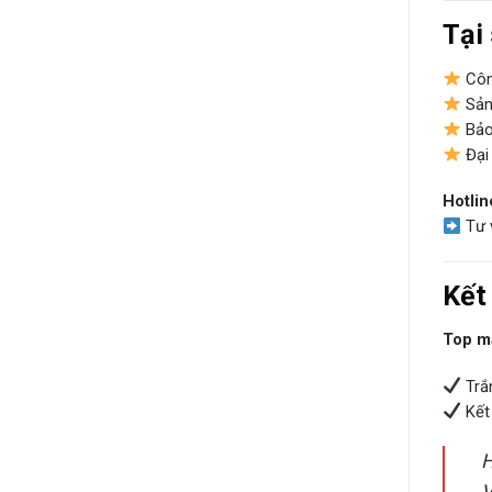
Tại
Côn
Sản
Bảo 
Đại 
Hotlin
Tư 
Kết
Top mà
Trắ
Kết
H
V