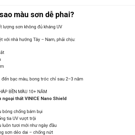
 sao màu sơn dễ phai?
t lượng sơn không đủ kháng UV
ệt với nhà hướng Tây – Nam, phải chịu:
ắt
n
ẩm
 đến bạc màu, bong tróc chỉ sau 2–3 năm
PHÁP BỀN MÀU 10+ NĂM
 ngoại thất VINICE Nano Shield
u bóng chống bám bụi
g tia UV vượt trội
 luôn tươi mới như ngày đầu
g sơn dẻo dai – chống nứt