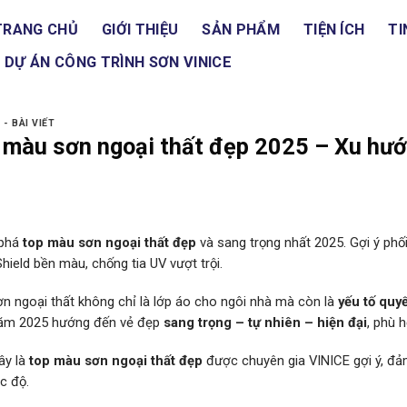
TRANG CHỦ
GIỚI THIỆU
SẢN PHẨM
TIỆN ÍCH
TI
DỰ ÁN CÔNG TRÌNH SƠN VINICE
 - BÀI VIẾT
 màu sơn ngoại thất đẹp 2025 – Xu hướ
phá
top màu sơn ngoại thất đẹp
và sang trọng nhất 2025. Gợi ý ph
hield bền màu, chống tia UV vượt trội.
n ngoại thất không chỉ là lớp áo cho ngôi nhà mà còn là
yếu tố quy
ăm 2025 hướng đến vẻ đẹp
sang trọng – tự nhiên – hiện đại
, phù 
ây là
top màu sơn ngoại thất đẹp
được chuyên gia VINICE gợi ý, đ
c độ.