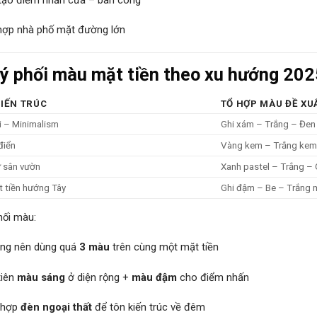
hợp nhà phố mặt đường lớn
 ý phối màu mặt tiền theo xu hướng 202
KIẾN TRÚC
TỔ HỢP MÀU ĐỀ XU
i – Minimalism
Ghi xám – Trắng – Đen
điển
Vàng kem – Trắng kem
ự sân vườn
Xanh pastel – Trắng – 
 tiền hướng Tây
Ghi đậm – Be – Trắng 
ối màu:
ng nên dùng quá
3 màu
trên cùng một mặt tiền
tiên
màu sáng
ở diện rộng +
màu đậm
cho điểm nhấn
 hợp
đèn ngoại thất
để tôn kiến trúc về đêm