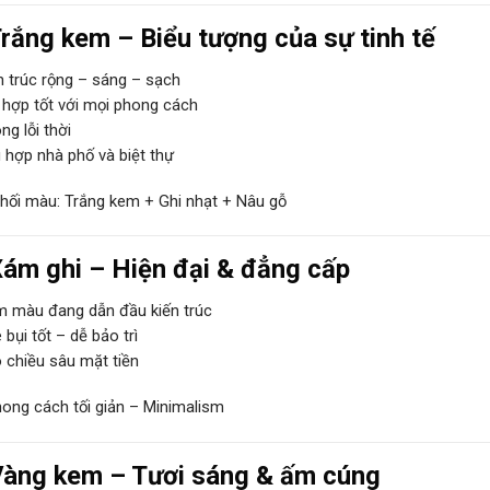
rắng kem – Biểu tượng của sự tinh tế
 trúc rộng – sáng – sạch
hợp tốt với mọi phong cách
g lỗi thời
hợp nhà phố và biệt thự
phối màu: Trắng kem + Ghi nhạt + Nâu gỗ
ám ghi – Hiện đại & đẳng cấp
 màu đang dẫn đầu kiến trúc
bụi tốt – dễ bảo trì
 chiều sâu mặt tiền
ong cách tối giản – Minimalism
àng kem – Tươi sáng & ấm cúng