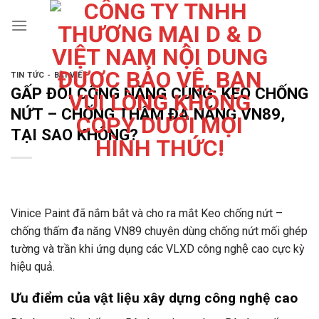
Skip
to
content
TIN TỨC - BÀI VIẾT
GẤP ĐÔI CÔNG NĂNG CÙNG: KEO CHỐNG
NỨT – CHỐNG THẤM ĐA NĂNG VN89,
TẠI SAO KHÔNG?
Vinice Paint đã nắm bắt và cho ra mắt Keo chống nứt –
chống thấm đa năng VN89 chuyên dùng chống nứt mối ghép
tường và trần khi ứng dụng các VLXD công nghệ cao cực kỳ
hiệu quả.
Ưu điểm của vật liệu xây dựng công nghệ cao