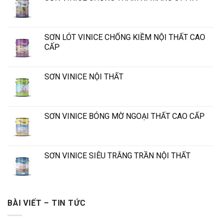
SƠN LÓT VINICE CHỐNG KIỀM NỘI THẤT CAO
CẤP
SƠN VINICE NỘI THẤT
SƠN VINICE BÓNG MỜ NGOẠI THẤT CAO CẤP
SƠN VINICE SIÊU TRẮNG TRẦN NỘI THẤT
BÀI VIẾT – TIN TỨC