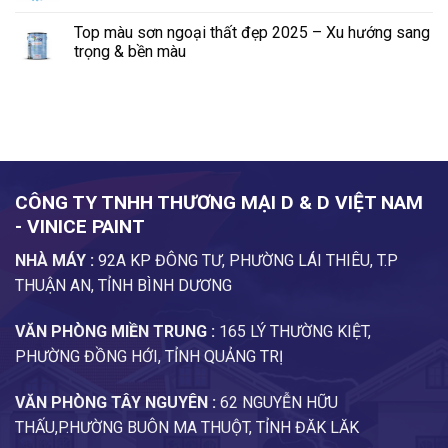
Top màu sơn ngoại thất đẹp 2025 – Xu hướng sang
trọng & bền màu
CÔNG TY TNHH THƯƠNG MẠI D & D VIỆT NAM
- VINICE PAINT
NHÀ MÁY :
92A KP ĐÔNG TƯ, PHƯỜNG LÁI THIÊU, T.P
THUẬN AN, TỈNH BÌNH DƯƠNG
VĂN PHÒNG MIỀN TRUNG :
165 LÝ THƯỜNG KIỆT,
PHƯỜNG ĐỒNG HỚI, TỈNH QUẢNG TRỊ
VĂN PHÒNG TÂY NGUYÊN :
62 NGUYỄN HỮU
THẤU,P.HƯỜNG BUÔN MA THUỘT, TỈNH ĐĂK LĂK