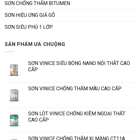
SƠN CHỐNG THẤM BITUMEN
SƠN HIỆU ỨNG GIẢ GỖ
SƠN SIÊU PHỦ 1 LỚP
SẢN PHẨM ƯA CHUỘNG
SƠN VINICE SIÊU BÓNG NANO NỘI THẤT CAO
CẤP
SƠN VINICE CHỐNG THẤM MÀU CAO CẤP
SƠN LÓT VINICE CHỐNG KIỀM NGOẠI THẤT
CAO CẤP
SƠN VINICE CHỐNG THẤM XI MĂNG CT11A